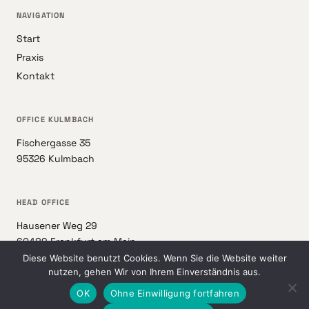
NAVIGATION
Start
Praxis
Kontakt
OFFICE KULMBACH
Fischergasse 35
95326 Kulmbach
HEAD OFFICE
Hausener Weg 29
60489 Frankfurt am Main
Diese Website benutzt Cookies. Wenn Sie die Website weiter
nutzen, gehen Wir von Ihrem Einverständnis aus.
OK
Ohne Einwilligung fortfahren
© 2026 Samsonido GmbH
mail@samsonido.com
Impressum
Datenschutz