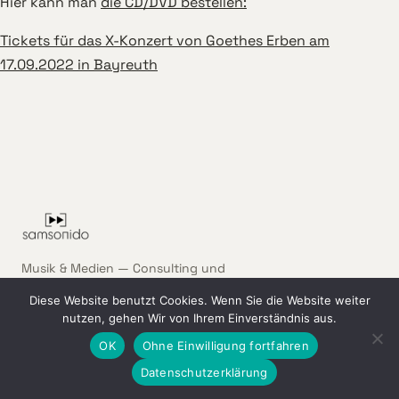
Hier kann man
die CD/DVD bestellen:
Tickets für das X-Konzert von Goethes Erben am
17.09.2022 in Bayreuth
Musik & Medien — Consulting und
Management für Unternehmen, Bands
Diese Website benutzt Cookies. Wenn Sie die Website weiter
und Artists.
nutzen, gehen Wir von Ihrem Einverständnis aus.
OK
Ohne Einwilligung fortfahren
NAVIGATION
Datenschutzerklärung
Start