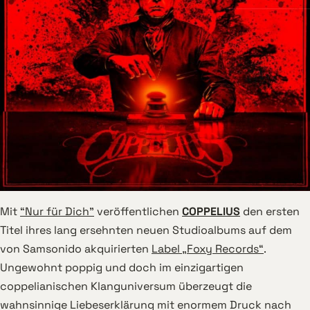
Mit
“Nur für Dich”
veröffentlichen
COPPELIUS
den ersten
Titel ihres lang ersehnten neuen Studioalbums auf dem
von Samsonido akquirierten
Label „Foxy Records“
.
Ungewohnt poppig und doch im einzigartigen
coppelianischen Klanguniversum überzeugt die
wahnsinnige Liebeserklärung mit enormem Druck nach